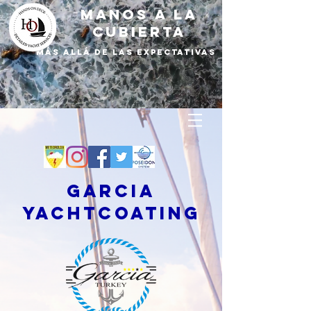
MANOS A LA
CUBIERTA
Más allá de las expectativas
GARCIA
YACHTCOATING