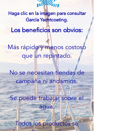
Haga clic en la imagen para consultar
García Yachtcoating.
Los beneficios son obvios:
Más rápido y menos costoso
que un repintado.
No se necesitan tiendas de
campaña ni andamios.
Se puede trabajar sobre el
agua.
Todos los productos se